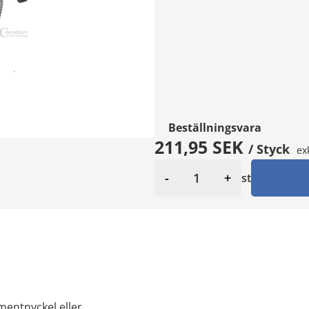
Beställningsvara
211,95 SEK
/ Styck
ex
-
+
st
entnyckel eller