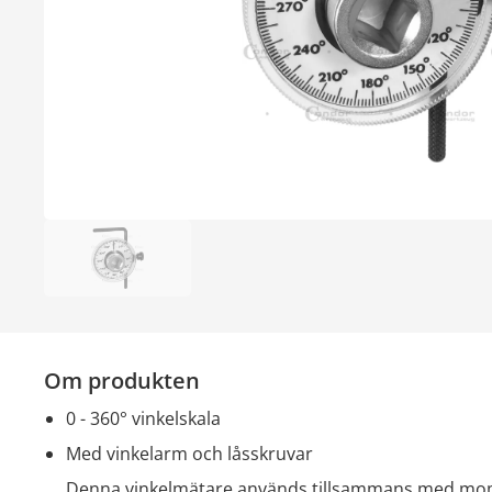
Om produkten
0 - 360° vinkelskala
med vinkelarm och låsskruvar
Denna vinkelmätare används tillsammans med mom