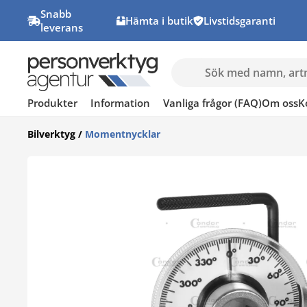
Snabb
Hämta i butik
Livstidsgaranti
leverans
Produkter
Information
Vanliga frågor (FAQ)
Om oss
K
Bilverktyg
/
Momentnycklar