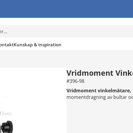
ontakt
Kunskap & inspiration
Vridmoment Vinke
#396-98
Vridmoment vinkelmätare, 
momentdragning av bultar oc