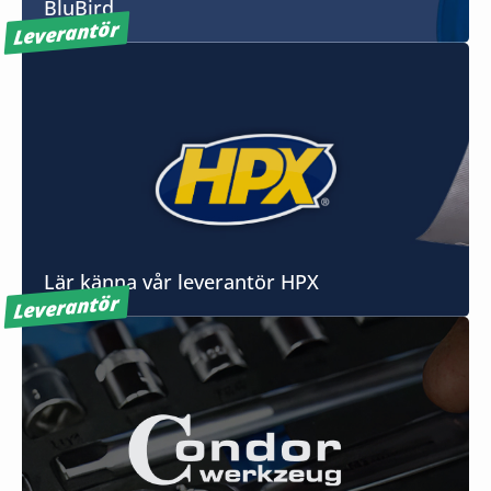
BluBird
Leverantör
Lär känna vår leverantör HPX
Leverantör