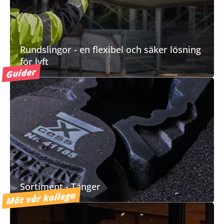
Rundslingor - en flexibel och säker lösning
för lyft
Guider
Sortiment - Tänger
Möt vår kollega