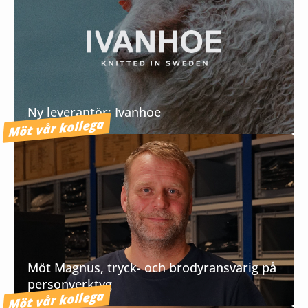
Ny leverantör: Ivanhoe
Möt vår kollega
Möt Magnus, tryck- och brodyransvarig på
personverktyg
Möt vår kollega