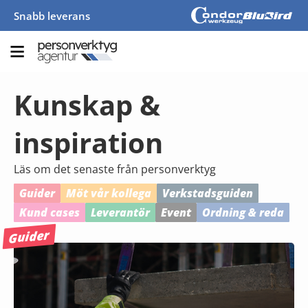
Snabb leverans
Kunskap &
inspiration
Läs om det senaste från personverktyg
Guider
Möt vår kollega
Verkstadsguiden
Kund cases
Leverantör
Event
Ordning & reda
Guider