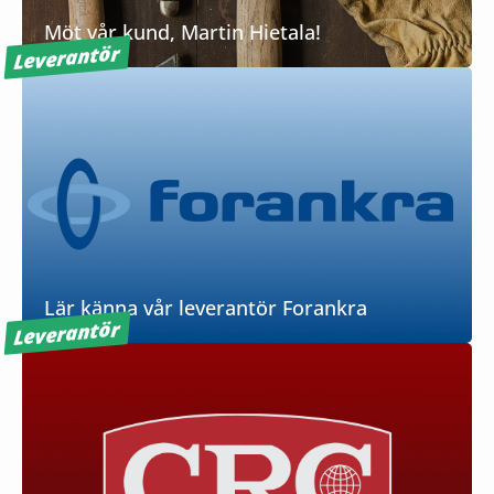
Möt vår kund, Martin Hietala!
Leverantör
Lär känna vår leverantör Forankra
Leverantör