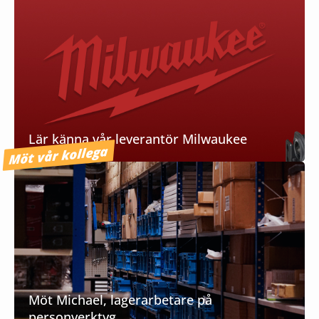
Lär känna vår leverantör Milwaukee
Möt vår kollega
Möt Michael, lagerarbetare på
personverktyg