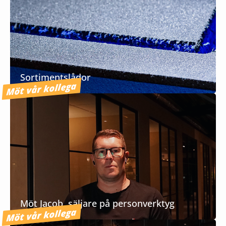
Sortimentslådor
Möt vår kollega
Möt Jacob, säljare på personverktyg
Möt vår kollega