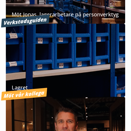
Möt Jonas, lagerarbetare på personverktyg
Verkstadsguiden
Lagret
Möt vår kollega