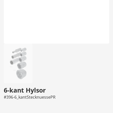
6-kant Hylsor
#396-6_kantStecknuessePR