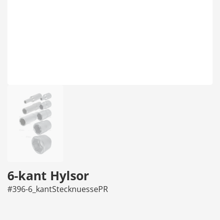
6-kant Hylsor
#396-6_kantStecknuessePR