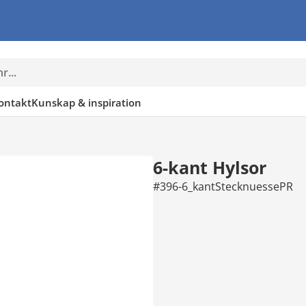
ontakt
Kunskap & inspiration
6-kant Hylsor
#396-6_kantStecknuessePR