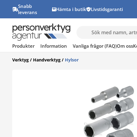
Snabb
Hämta i butik
Livstidsgaranti
leverans
Produkter
Information
Vanliga frågor (FAQ)
Om oss
K
Verktyg
/
Handverktyg
/
Hylsor