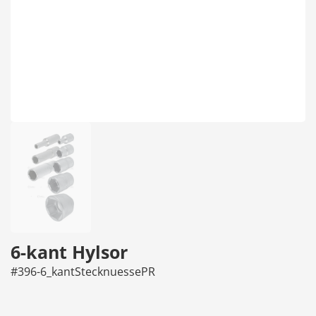
6-kant Hylsor
#396-6_kantStecknuessePR