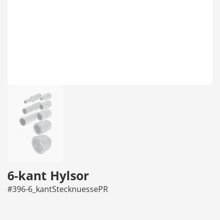
6-kant Hylsor
#396-6_kantStecknuessePR