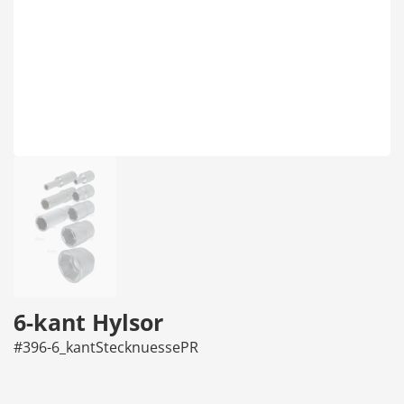
6-kant Hylsor
#396-6_kantStecknuessePR