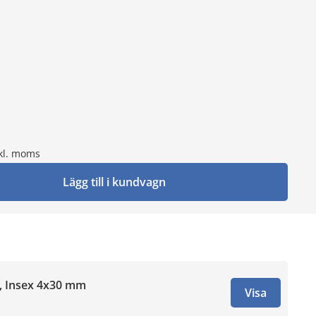
kl. moms
Lägg till i kundvagn
t, Insex 4x30 mm
Visa