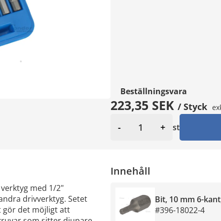
Beställningsvara
223,35 SEK
/ Styck
ex
-
+
st
Innehåll
 verktyg med 1/2"
andra drivverktyg. Setet
Bit, 10 mm 6-kan
 gör det möjligt att
#396-18022-4
kruvar som sitter djupare