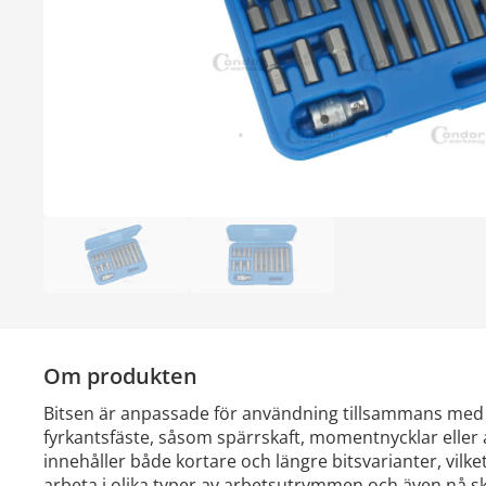
Om produkten
Bitsen är anpassade för användning tillsammans med
fyrkantsfäste, såsom spärrskaft, momentnycklar eller 
innehåller både kortare och längre bitsvarianter, vilket
arbeta i olika typer av arbetsutrymmen och även nå s