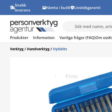
Snabb
Hämta i butik
Livstidsgaranti
leverans
Produkter
Information
Vanliga frågor (FAQ)
Om oss
K
Verktyg
/
Handverktyg
/
Hylsbits