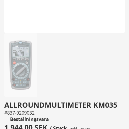
ALLROUNDMULTIMETER KM035
#837-9209032
Beställningsvara
1 944,00 SEK
/ Styck
exkl. moms