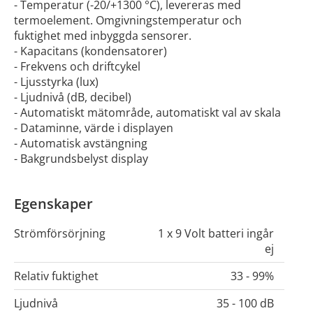
- Temperatur (-20/+1300 °C), levereras med
termoelement. Omgivningstemperatur och
fuktighet med inbyggda sensorer.
- Kapacitans (kondensatorer)
- Frekvens och driftcykel
- Ljusstyrka (lux)
- Ljudnivå (dB, decibel)
- Automatiskt mätområde, automatiskt val av skala
- Dataminne, värde i displayen
- Automatisk avstängning
- Bakgrundsbelyst display
Egenskaper
Strömförsörjning
1 x 9 Volt batteri ingår
ej
Relativ fuktighet
33 - 99%
Ljudnivå
35 - 100 dB