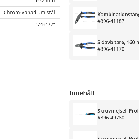
4-32 mm
Chrom-Vanadium stål
Kombinationstång
#396-41187
1/4+1/2"
Sidavbitare, 160
#396-41170
Innehåll
Skruvmejsel, Prof
#396-49780
Skruvmejsel, Pro