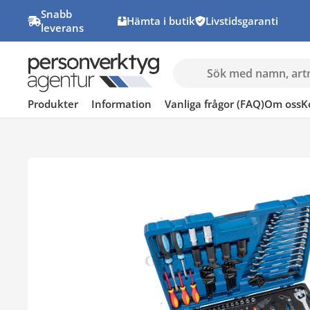
Snabb
Hämta i butik
Livstidsgaranti
leverans
Produkter
Information
Vanliga frågor (FAQ)
Om oss
K