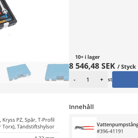
10
+
i lager
8 546,48 SEK
/ Styck
-
+
st
Innehåll
,
Kryss PZ
,
Spår
,
T-Profil
Vattenpumpstång
r Torx)
,
Tändstiftshylsor
#396-41191