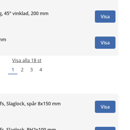
, 45° vinklad, 200 mm
Visa
 mm
Visa
Visa alla 18 st
1
2
3
4
fs, Slaglock, spår 8x150 mm
Visa
ffs, Slaglock, PH2x100 mm