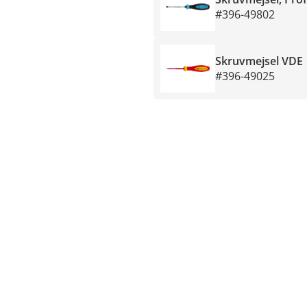
#396-49802
Skruvmejsel VDE
#396-49025