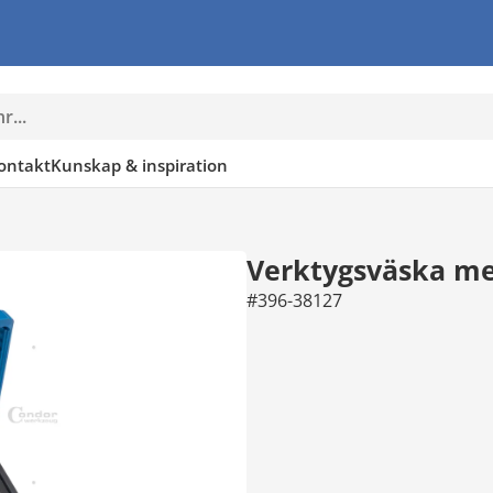
ontakt
Kunskap & inspiration
Verktygsväska med
#396-38127