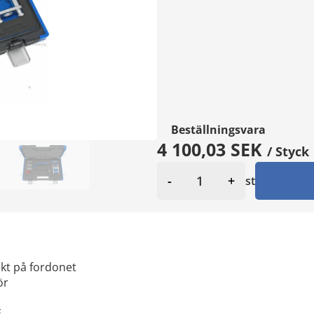
Beställningsvara
4 100,03 SEK
/ Styck
-
+
st
ekt på fordonet
ör
E