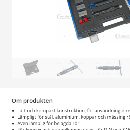
Om produkten
lätt och kompakt konstruktion, för användning dir
lämpligt för stål, aluminium, koppar och mässing r
även lämplig för belagda rör
för konvex och dubbelkoning enligt för DIN och SA