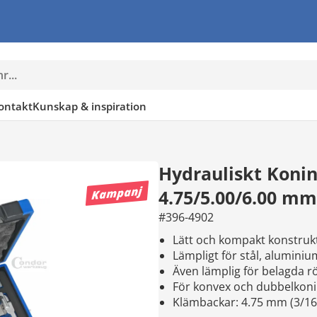
ontakt
Kunskap & inspiration
Hydrauliskt Konin
Kampanj
4.75/5.00/6.00 mm
#396-4902
lätt och kompakt konstruk
lämpligt för stål, alumini
även lämplig för belagda r
för konvex och dubbelkoni
klämbackar: 4.75 mm (3/16