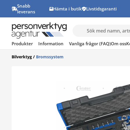
Snabb
Hämta i butik
Livstidsgaranti
leverans
Produkter
Information
Vanliga frågor (FAQ)
Om oss
K
Bilverktyg
/
Bromssystem