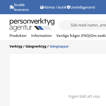
Snabb
Hämta i butik
Livstidsgaranti
leverans
Produkter
Information
Vanliga frågor (FAQ)
Om oss
K
Verktyg
/
Gängverktyg
/
Gängtappar
Ingen bild att visa