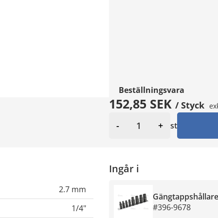
Beställningsvara
152,85 SEK
/ Styck
ex
-
+
st
Ingår i
2.7 mm
Gängtappshållare 
#396-9678
1/4"