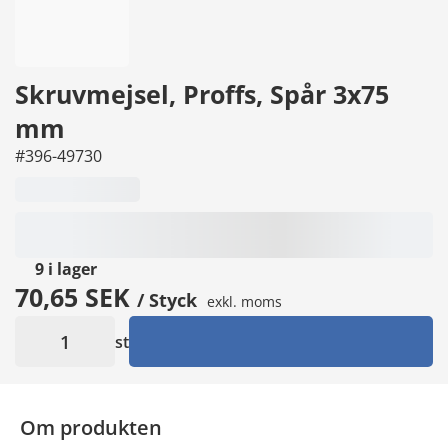
Skruvmejsel, Proffs, Spår 3x75
mm
#396-49730
9
i lager
70,65 SEK
/ Styck
exkl. moms
st
Om produkten