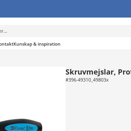
ontakt
Kunskap & inspiration
Skruvmejslar, Pro
#396-49310_49803x