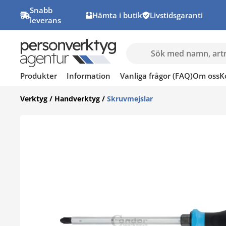
Snabb
Hämta i butik
Livstidsgaranti
leverans
Produkter
Information
Vanliga frågor (FAQ)
Om oss
K
Verktyg
/
Handverktyg
/
Skruvmejslar