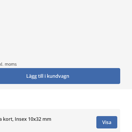
kl. moms
Lägg till i kundvagn
tra kort, Insex 10x32 mm
Visa