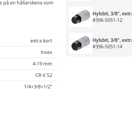
de på en hållarskena som
Hylsbit, 3/8", ex
#396-5051-12
Hylsbit, 3/8", ex
extra kort
#396-5051-14
Insex
4-19 mm
CR-V S2
1/4+3/8+1/2"