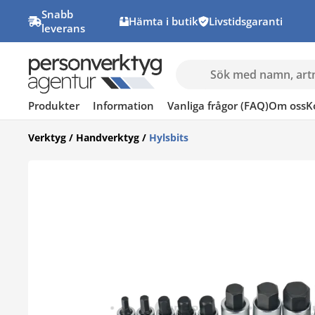
Snabb
Hämta i butik
Livstidsgaranti
leverans
Produkter
Information
Vanliga frågor (FAQ)
Om oss
K
Verktyg
/
Handverktyg
/
Hylsbits