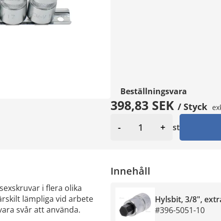
Beställningsvara
398,83 SEK
/ Styck
ex
-
+
st
Innehåll
exskruvar i flera olika
kilt lämpliga vid arbete
Hylsbit, 3/8", ex
ara svår att använda.
#396-5051-10