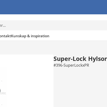
ontakt
Kunskap & inspiration
Super-Lock Hylsor
#396-SuperLockxPR