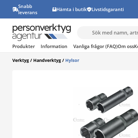
Snabb
Hämta i butik
Livstidsgaranti
leverans
Produkter
Information
Vanliga frågor (FAQ)
Om oss
K
Verktyg
/
Handverktyg
/
Hylsor