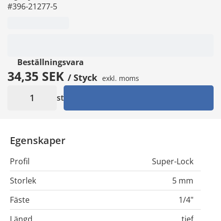
#396-21277-5
Beställningsvara
34,35 SEK
/ Styck
exkl. moms
st
Egenskaper
Profil
Super-Lock
Storlek
5 mm
Fäste
1/4"
Längd
tief