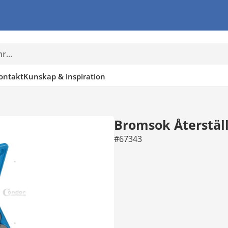
ontakt
Kunskap & inspiration
Bromsok Återstäl
#67343