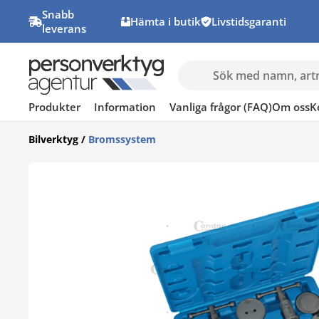
Snabb
Hämta i butik
Livstidsgaranti
leverans
Produkter
Information
Vanliga frågor (FAQ)
Om oss
K
Bilverktyg
/
Bromssystem