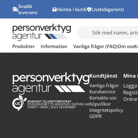
Snabb
Hämta i butik
Livstidsgaranti
leverans
Produkter
Information
Vanliga frågor (FAQ)
Om oss
K
Kundtjänst
Mina 
Vanliga frågor
Logga 
Kundservice
Regist
Kontakta oss
Ordrar
Köpvillkor
Integritetspolicy
GDPR