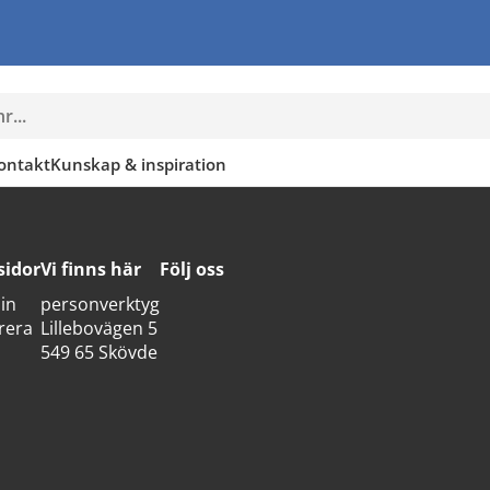
ontakt
Kunskap & inspiration
sidor
Vi finns här
Följ oss
in
personverktyg
rera
Lillebovägen 5
549 65 Skövde