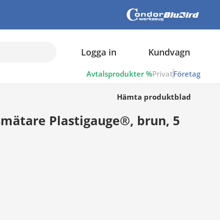
Logga in
Kundvagn
Avtalsprodukter %
Privat
Företag
Hämta produktblad
smätare Plastigauge®, brun, 5