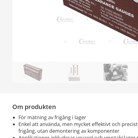
Om produkten
för mätning av frigång i lager
enkel att använda, men mycket effektivt och precist mätning system för
frigång, utan demontering av komponenter
applikationer inkluderar vevaxel och vevstakslager och generella situationer,