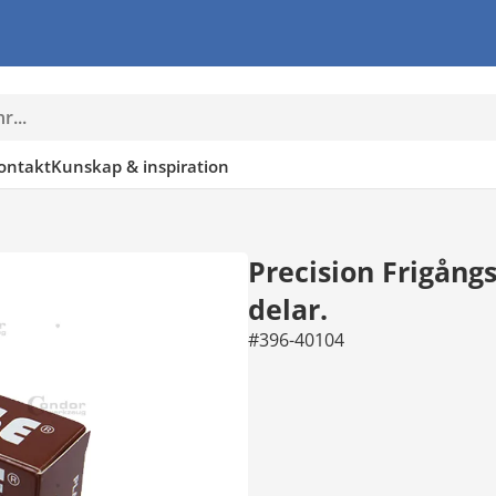
ontakt
Kunskap & inspiration
Precision Frigång
delar.
#396-40104