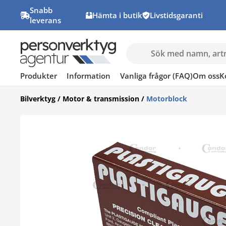
Snabb
Hämta i butik
Livstidsgaranti
leverans
Produkter
Information
Vanliga frågor (FAQ)
Om oss
K
Bilverktyg
/
Motor & transmission
/
Motorblock