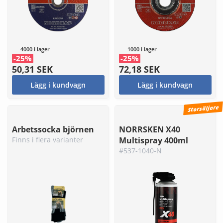
4000 i lager
1000 i lager
-25%
-25%
50,31 SEK
72,18 SEK
Lägg i kundvagn
Lägg i kundvagn
Storsäljare
Arbetssocka björnen
NORRSKEN X40
Finns i flera varianter
Multispray 400ml
#537-1040-N