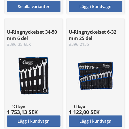
Se alla varianter
Lägg i kundvagn
U-Ringnyckelset 34-50
U-Ringnyckelset 6-32
mm 6 del
mm 25 del
#396-35-6EX
#396-2135
10 i lager
8 i lager
1 753,13 SEK
1 122,00 SEK
Lägg i kundvagn
Lägg i kundvagn