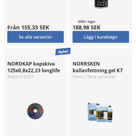
2000 i lager
Från
155,33 SEK
188,98 SEK
Se alla varianter
Lägg i kundvagn
Nyhet
NORDKAP kapskiva
NORRSKEN
125x0,8x22,23 longlife
kallavfettning gel K7
#403-010227
Finns i flera varianter