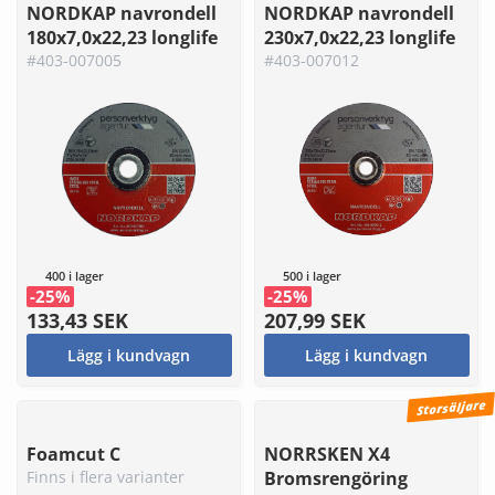
NORDKAP navrondell
NORDKAP navrondell
180x7,0x22,23 longlife
230x7,0x22,23 longlife
#403-007005
#403-007012
400 i lager
500 i lager
-25%
-25%
133,43 SEK
207,99 SEK
Lägg i kundvagn
Lägg i kundvagn
Storsäljare
Foamcut C
NORRSKEN X4
Finns i flera varianter
Bromsrengöring