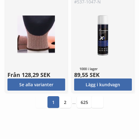
#537-1047-N
1000 i lager
Från
128,29 SEK
89,55 SEK
Se alla varianter
Lägg i kundvagn
1
2
…
625