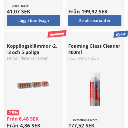
2000 i lager
41,07 SEK
Från
199,92 SEK
Lägg i kundvagn
Se alla varianter
Kampanj
Nyhet
Kopplingsklämmor -2,
Foaming Glass Cleaner
-3 och 5-poliga
400ml
Finns i flera varianter
#537-NPD14335
-25%
Från
6,48 SEK
Beställningsvara
Från
4,86 SEK
177,52 SEK