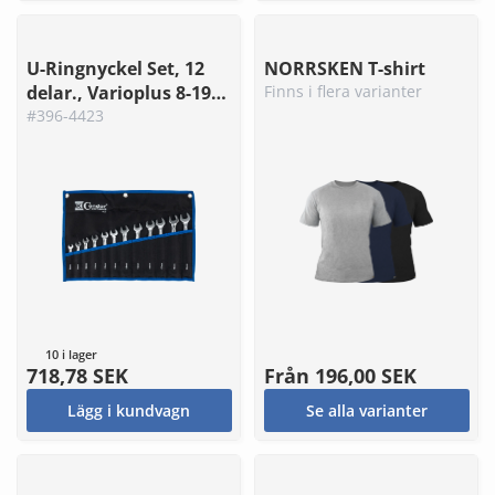
U-Ringnyckel Set, 12
NORRSKEN T-shirt
delar., Varioplus 8-19
Finns i flera varianter
mm
#396-4423
10 i lager
718,78 SEK
Från
196,00 SEK
Lägg i kundvagn
Se alla varianter