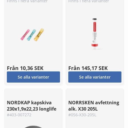
Finns i flera varianter
Finns i flera varianter
Från
10,36 SEK
Från
145,17 SEK
Se alla varianter
Se alla varianter
NORDKAP kapskiva
NORRSKEN avfettning
230x1,9x22,23 longlife
alk. X30 205L
#403-007272
#056-X30-205L