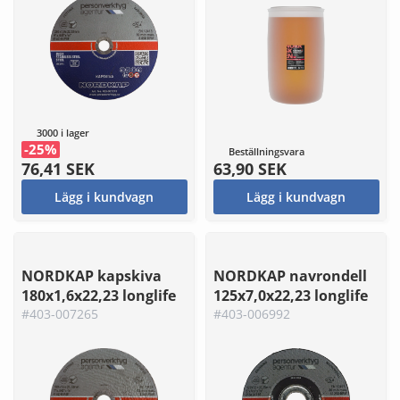
3000 i lager
-25%
Beställningsvara
76,41 SEK
63,90 SEK
Lägg i kundvagn
Lägg i kundvagn
NORDKAP kapskiva
NORDKAP navrondell
180x1,6x22,23 longlife
125x7,0x22,23 longlife
#403-007265
#403-006992