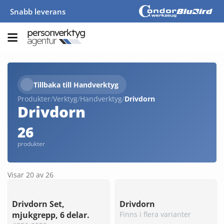
Snabb leverans
Tillbaka till Handverktyg
Produkter
/
Verktyg
/
Handverktyg
/
Drivdorn
Drivdorn
26
produkter
Visar 20 av 26
Drivdorn Set,
Drivdorn
mjukgrepp, 6 delar.
Finns i flera varianter