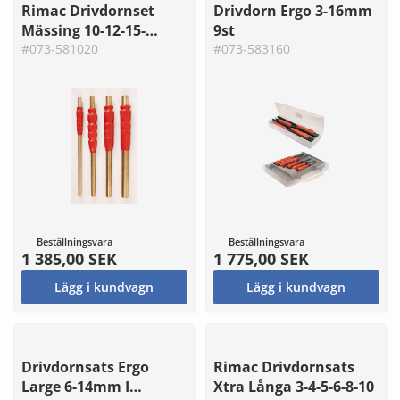
Rimac Drivdornset
Drivdorn Ergo 3-16mm
Mässing 10-12-15-
9st
20mm
#073-581020
#073-583160
Beställningsvara
Beställningsvara
1 385,00 SEK
1 775,00 SEK
Lägg i kundvagn
Lägg i kundvagn
Drivdornsats Ergo
Rimac Drivdornsats
Large 6-14mm I
Xtra Långa 3-4-5-6-8-10