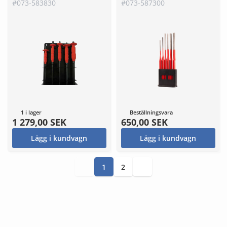
Plåtställ
#073-583830
#073-587300
1 i lager
Beställningsvara
1 279,00 SEK
650,00 SEK
Lägg i kundvagn
Lägg i kundvagn
1
2