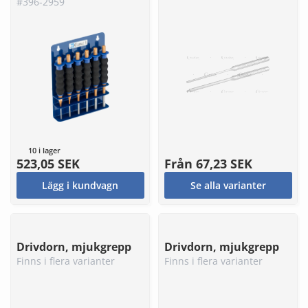
#396-2959
10 i lager
523,05 SEK
Från
67,23 SEK
Lägg i kundvagn
Se alla varianter
Drivdorn, mjukgrepp
Drivdorn, mjukgrepp
Finns i flera varianter
Finns i flera varianter