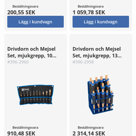
Beställningsvara
Beställningsvara
200,55 SEK
1 059,78 SEK
Lägg i kundvagn
Lägg i kundvagn
Drivdorn och Mejsel
Drivdorn och Mejsel
Set, mjukgrepp, 10
Set, mjukgrepp, 13
delar.
#396-2960
delar.
#396-2958
Beställningsvara
Beställningsvara
910,48 SEK
2 314,14 SEK