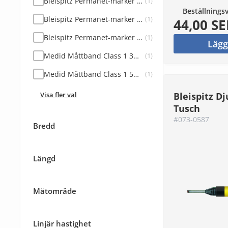
Bleispitz Permanet-marker Rund Spets Grön 10st
(1)
Beställnings
Bleispitz Permanet-marker Rund Spets Röd 10st
(1)
44,00 SE
Bleispitz Permanet-marker Rund Spets Svart 10st
(1)
Lägg
Medid Måttband Class 1 3mx19mm
(1)
Medid Måttband Class 1 5mx19mm
(1)
Visa fler val
Bleispitz D
Tusch
#073-0587
Bredd
Längd
Mätområde
Linjär hastighet