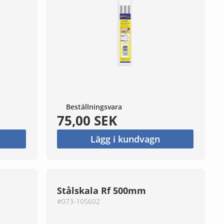
Beställningsvara
75,00 SEK
Lägg i kundvagn
Stålskala Rf 500mm
#073-105602