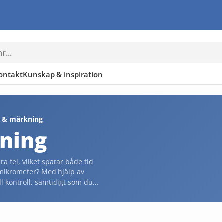
ontakt
Kunskap & inspiration
g & märkning
ning
a fel, vilket sparar både tid
t mikrometer? Med hjälp av
l kontroll, samtidigt som du