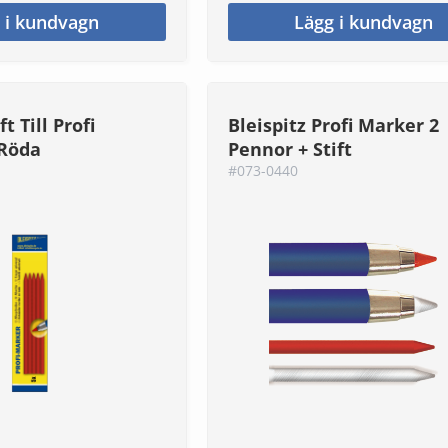
 i kundvagn
Lägg i kundvagn
ft Till Profi
Bleispitz Profi Marker 2
 Röda
Pennor + Stift
#073-0440