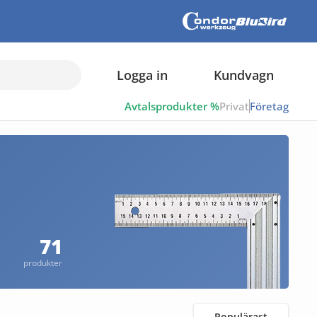
Logga in
Kundvagn
Avtalsprodukter %
Privat
Företag
71
produkter
Populärast