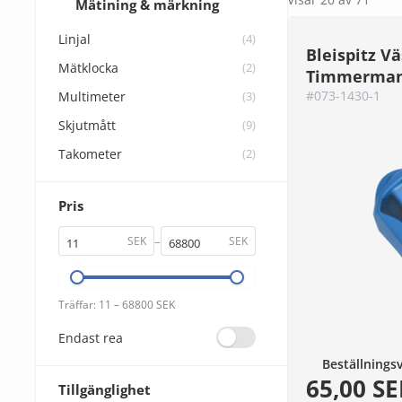
Mätining & märkning
Linjal
(4)
Bleispitz Vä
Mätklocka
(2)
Timmerman
#073-1430-1
Multimeter
(3)
Skjutmått
(9)
Takometer
(2)
Pris
–
SEK
SEK
Träffar: 11 – 68800 SEK
Endast rea
Beställnings
65,00 SE
Tillgänglighet