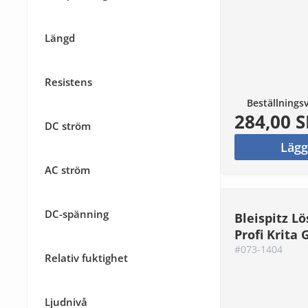
Längd
Resistens
Beställnings
284,00 
DC ström
Lägg
AC ström
DC-spänning
Bleispitz Lös
Profi Krita 
#073-1404
Relativ fuktighet
Ljudnivå