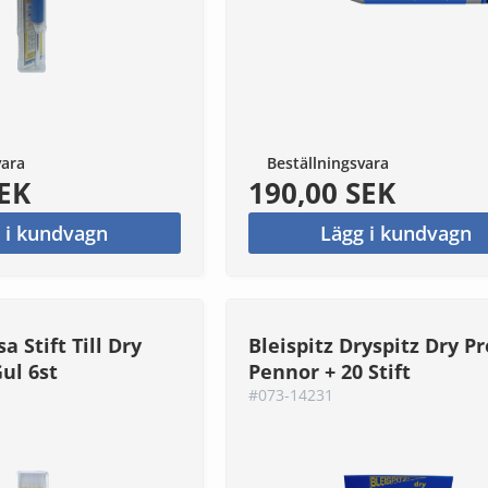
vara
Beställningsvara
SEK
190,00 SEK
 i kundvagn
Lägg i kundvagn
a Stift Till Dry
Bleispitz Dryspitz Dry Pr
Gul 6st
Pennor + 20 Stift
#073-14231