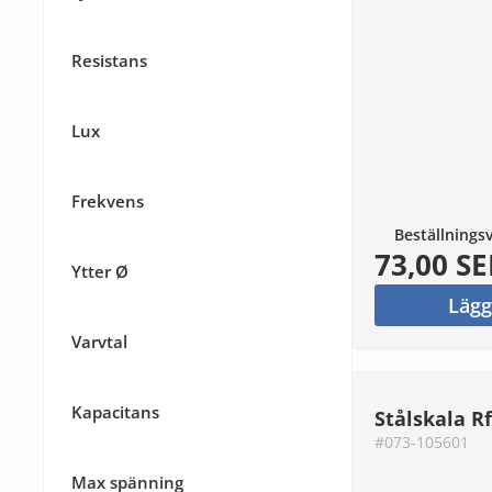
Resistans
Lux
Frekvens
Beställnings
73,00 SE
Ytter Ø
Lägg
Varvtal
Kapacitans
Stålskala 
#073-105601
Max spänning