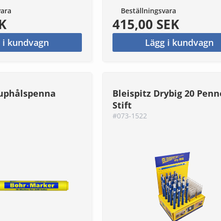
vara
Beställningsvara
K
415,00 SEK
 i kundvagn
Lägg i kundvagn
juphålspenna
Bleispitz Drybig 20 Penn
Stift
#073-1522