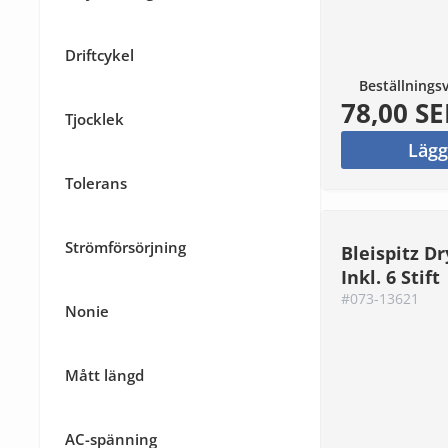
Driftcykel
Beställnings
78,00 SE
Tjocklek
Lägg
Tolerans
Strömförsörjning
Bleispitz Dr
Inkl. 6 Stift
#073-13621
Nonie
Mått längd
AC-spänning