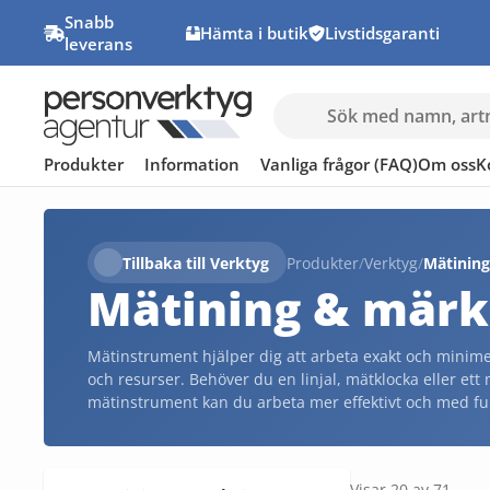
Snabb
Hämta i butik
Livstidsgaranti
leverans
Produkter
Information
Vanliga frågor (FAQ)
Om oss
K
Tillbaka till Verktyg
Produkter
/
Verktyg
/
Mätinin
Mätining & märk
Mätinstrument hjälper dig att arbeta exakt och minimer
och resurser. Behöver du en linjal, mätklocka eller et
mätinstrument kan du arbeta mer effektivt och med ful
minimerar risken för kostsamma misstag.
Visar 20 av 71