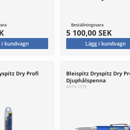
vara
Beställningsvara
K
5 100,00 SEK
 i kundvagn
Lägg i kundvagn
yspitz Dry Profi
Bleispitz Dryspitz Dry Pr
Djuphålspenna
#073-1379