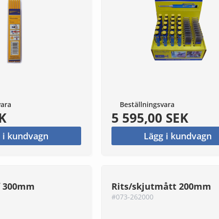
vara
Beställningsvara
K
5 595,00 SEK
 i kundvagn
Lägg i kundvagn
Rf 300mm
Rits/skjutmått 200mm
#073-262000