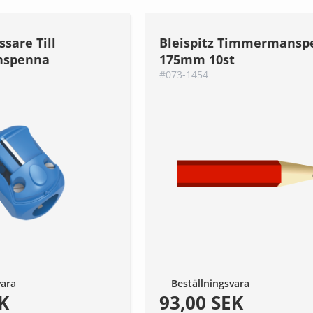
ssare Till
Bleispitz Timmermansp
spenna
175mm 10st
#073-1454
vara
Beställningsvara
K
93,00 SEK