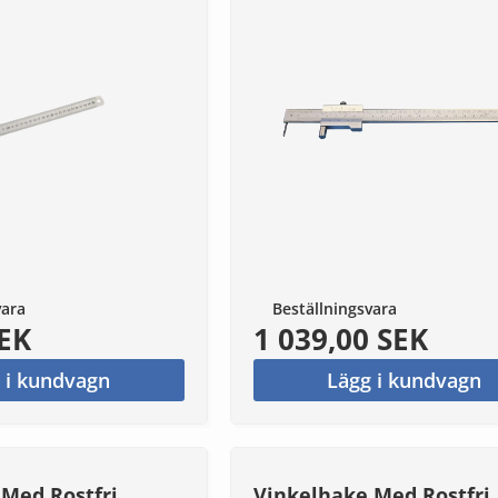
vara
Beställningsvara
SEK
1 039,00 SEK
 i kundvagn
Lägg i kundvagn
Med Rostfri
Vinkelhake Med Rostfri